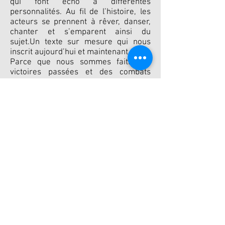
qui font écho à différentes
personnalités. Au fil de l’histoire, les
acteurs se prennent à rêver, danser,
chanter et s’emparent ainsi du
sujet.Un texte sur mesure qui nous
inscrit aujourd’hui et maintenant.
Parce que nous sommes faits des
victoires passées et des combats
futurs.
Un cabaret rock cancan comme un
pont entre deux époques en crise, qui
amène, entre le galop et les watts, un
vent de liberté.La Cie Les Grisettes est
attachée à l’écriture contemporaine.
Pour cette 5ème création, Sarah
Fourage, auteure répond à une
commande d’écriture de la cie, en lien
direct avec le plateau.
Présentation de l'autrice, Sarah Fourage