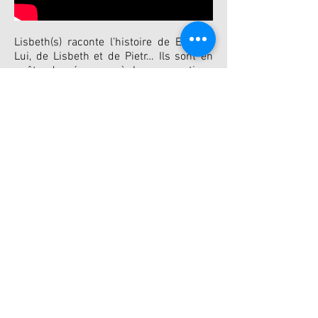
Lisbeth(s) raconte l’histoire de Elle, de
Lui, de Lisbeth et de Pietr… Ils sont en
quête de réponses à leurs questions
absurdes et familières. Ils pourraient
être seuls et chercher quelqu’un, ils
pourraient être à deux et chercher
encore. Ils pourraient reconnaître ou ne
plus connaître leur moitié, ils pourraient
être perdus, ils pourraient voyager, ils
pourraient trouver leur chemin dans la
foule. Ils pourraient s’aimer ou ils
pourraient mourir, ils pourraient être
eux...
Ces personnages ont dans leur
étrangeté ce petit quelque chose qui
les rend si humblement humain. Alors
on s’y attache, on compatit. Et si on en